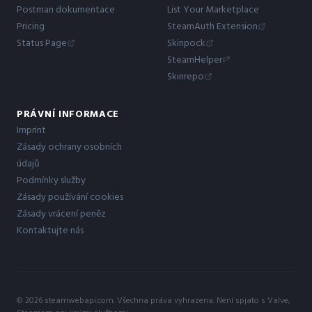
Postman dokumentace
List Your Marketplace
Pricing
SteamAuth Extension
Status Page
Skinpock
SteamHelper
Skinrepo
PRÁVNÍ INFORMACE
Imprint
Zásady ochrany osobních
údajů
Podmínky služby
Zásady používání cookies
Zásady vrácení peněz
Kontaktujte nás
© 2026 steamwebapi.com. Všechna práva vyhrazena. Není spjato s Valve,