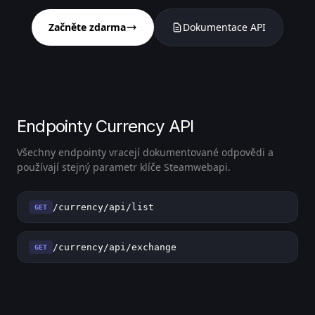
Začněte zdarma
Dokumentace API
Endpointy Currency API
Všechny endpointy vracejí dokumentované odpovědi a
používají stejný parametr klíče Steamwebapi.
/currency/api/list
GET
/currency/api/exchange
GET