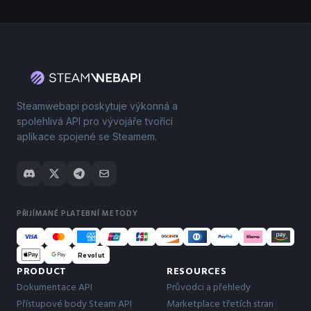
Steamwebapi poskytuje výkonná a
spolehlivá API pro vývojáře tvořící
aplikace spojené se Steamem.
PŘIJÍMANÉ PLATEBNÍ METODY
Revolut
PRODUCT
RESOURCES
Dokumentace API
Průvodci a přehledy
Přístupové body Steam API
Marketplace třetích stran