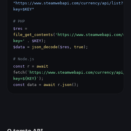
"https://www.steamwebapi.com/currency/api/list?
key=$KEY"
# PHP
$res
=
file_get_contents
(
'https://www.steamwebapi.com/cur
key='
.
$KEY
);
$data
=
json_decode
(
$res
,
true
);
# Node.js
const
r =
await
fetch(
`https://www.steamwebapi.com/currency/api/li
key=${KEY}`
);
const
data =
await
r.
json
();
O tomto API