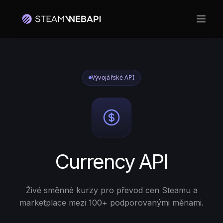
Otevř
Vývojářské API
Currency API
Živé směnné kurzy pro převod cen Steamu a
marketplace mezi 100+ podporovanými měnami.