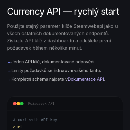
Currency API — rychlý start
Použijte stejný parametr klíče Steamwebapi jako u
všech ostatních dokumentovaných endpointů.
Získejte API klíč z dashboardu a odešlete první
požadavek během několika minut.
→
Jeden API klíč, dokumentované odpovědi.
→
Limity požadavků se řídí úrovní vašeho tarifu.
→
Kompletní schéma najdete v
Dokumentace API
.
Požadavek API
# curl with API key
curl