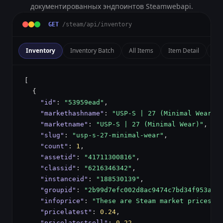
документированных эндпоинтов Steamwebapi.
GET
/steam/api/inventory
Inventory
Inventory Batch
All Items
Item Detail
Pro
"id"
: 
"53959ead"
"markethashname"
: 
"USP-S | 27 (Minimal Wear)"
"marketname"
: 
"USP-S | 27 (Minimal Wear)"
"slug"
: 
"usp-s-27-minimal-wear"
"count"
: 
1
"assetid"
: 
"41711300816"
"classid"
: 
"6216346342"
"instanceid"
: 
"188530139"
"groupid"
: 
"2b99d7efc002d8ac9474c7bd34f953a8"
"infoprice"
: 
"These are Steam market prices a
"pricelatest"
: 
0.24
"pricelatestsell"
: 
0.22