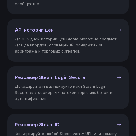
сообщества.
"pricemedian"
: 
0.22
"pricemedian24h"
: 
0.22
"pricemedian7d"
: 
0.25
"pricemedian30d"
: 
0.43
API истории цен
"pricemedian90d"
: 
0.63
До 365 дней истории цен Steam Market на предмет.
"priceavg"
: 
0.22
Для дашбордов, оповещений, обнаружения
"priceavg24h"
: 
0.23
арбитража и торговых сигналов.
"priceavg7d"
: 
0.24
"priceavg30d"
: 
0.45
"priceavg90d"
: 
0.63
"pricesafe"
: 
0.22
Резолвер Steam Login Secure
"pricemin"
: 
0.21
Декодируйте и валидируйте куки Steam Login
"pricemax"
: 
0.87
Secure для серверных потоков торговых ботов и
"pricemix"
: 
0.14
аутентификации.
"buyorderprice"
: 
0.2
"buyordermedian"
: 
0.18
"buyorderavg"
: 
0.18
"buyordervolume"
: 
65136
Резолвер Steam ID
"offervolume"
: 
1565
"soldtoday"
: 
92
Конвертируйте любой Steam vanity URL или ссылку