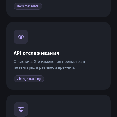
25
Item metadata
"2025-04-23"
0.6
28
"2025-04-22"
API отслеживания
0.58
11
Отслеживайте изменения предметов в
инвентарях в реальном времени.
"2025-04-21"
Change tracking
0.66
12
"2025-04-20"
0.72
17