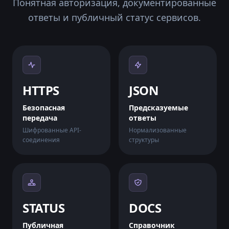
Понятная авторизация, документированные
"descriptions"
ответы и публичный статус сервисов.
"type"
: 
"html"
"value"
: 
"Exterior: Minimal Wear"
"name"
: 
"exterior_wear"
"type"
: 
"html"
HTTPS
JSON
"value"
: 
" "
"name"
: 
"blank"
Безопасная
Предсказуемые
передача
ответы
Шифрованные API-
Нормализованные
соединения
структуры
"type"
: 
"html"
"value"
: 
"A fan favorite from Counter-Str
"name"
: 
"description"
"type"
: 
"html"
STATUS
DOCS
"value"
: 
" "
"name"
: 
"blank"
Публичная
Справочник