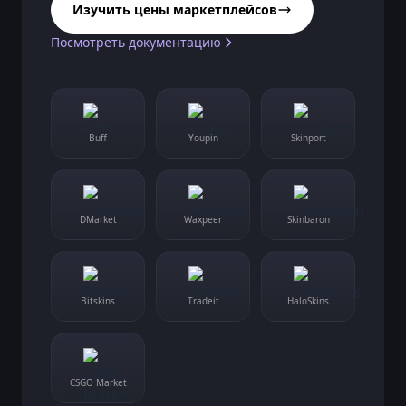
Изучить цены маркетплейсов
Посмотреть документацию
Buff
Youpin
Skinport
DMarket
Waxpeer
Skinbaron
Bitskins
Tradeit
HaloSkins
CSGO Market