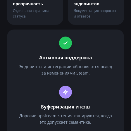
прозрачность
эндпоинтов
Отдельная страница
Документация запросов
"type"
: 
"html"
статуса
и ответов
"value"
: 
"The Gallery Collection"
"color"
: 
"9da1a9"
"name"
: 
"itemset_name"
"type"
: 
"html"
Активная поддержка
"value"
: 
" "
"name"
: 
"blank"
Эндпоинты и интеграции обновляются вслед
за изменениями Steam.
"actions"
"link"
: 
"steam://rungame/730/765612022552
"name"
: 
"Inspect in Game..."
Буферизация и кэш
Дорогие upstream-чтения кэшируются, когда
это допускает семантика.
"createdat"
"date"
: 
"2024-11-08 02:37:25.000000"