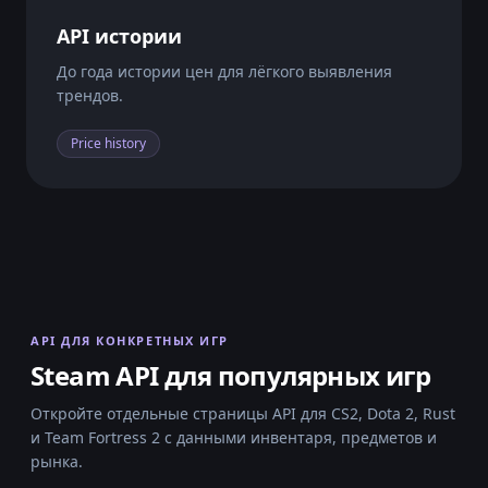
API истории
До года истории цен для лёгкого выявления
"2025-04-19"
трендов.
0.69
17
Price history
"2025-04-18"
0.7
19
"pricemedian"
: 
0.51
"pricemedian24h"
: 
0.69
API ДЛЯ КОНКРЕТНЫХ ИГР
"pricemedian7d"
: 
0.67
Steam API для популярных игр
"pricemedian30d"
: 
0.97
"pricemedian90d"
: 
0.87
Откройте отдельные страницы API для CS2, Dota 2, Rust
"priceavg"
: 
0.51
и Team Fortress 2 с данными инвентаря, предметов и
"priceavg24h"
: 
0.64
рынка.
"priceavg7d"
: 
0.65