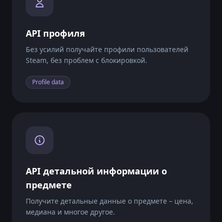
"latest10steamsales"
API профиля
"2025-04-27"
Без усилий получайте профили пользователей
0.51
Steam, без проблем с блокировкой.
4
Profile data
"2025-04-26"
0.7
14
"2025-04-25"
0.7
API детальной информации о
16
предмете
Получите детальные данные о предмете – цена,
"2025-04-24"
медиана и многое другое.
0.6