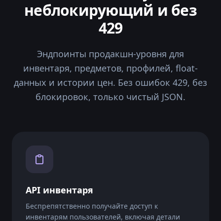
неблокирующий и без
"tag4"
: 
"Normal"
"tag5"
: 
"mw"
429
"tag6"
: 
"Mil-Spec Grade"
"tag7"
: 
"The Gallery Collection"
"infotypehintflhchdbaiegj"
: 
"This is a random
Эндпоинты продакшн-уровня для
"infopricereal"
: 
"These are real market price
инвентаря, предметов, профилей, float-
"pricereal"
: 
0.14
"pricereal24h"
: 
0.15
данных и истории цен. Без ошибок 429, без
"pricereal7d"
: 
0.15
блокировок, только чистый JSON.
"pricereal30d"
: 
0.38
"pricereal90d"
: 
0.32
"pricerealmedian"
: 
null
"winloss"
: 
36.36
"wear"
: 
"mw"
"isstar"
: 
false
"isstattrak"
: 
false
"itemgroup"
: 
"pistol"
API инвентаря
"itemname"
: 
"27"
"itemtype"
: 
"usp-s"
Беспрепятственно получайте доступ к
инвентарям пользователей, включая детали