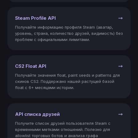
"2025-04-21"
0.23
Steam Profile API
350
Получайте информацию профиля Steam (аватар,
уровень, страна, количество друзей, видимость) без
проблем с официальными лимитами.
"2025-04-20"
0.23
380
CS2 Float API
Получайте значения float, paint seeds и patterns для
"2025-04-19"
скинов CS2. Поддержано нашей растущей базой
0.24
float с 6+ месяцами истории.
373
"2025-04-18"
API списка друзей
0.25
Получите список друзей пользователя Steam с
378
временными метками отношений. Полезно для
allowlist торговых ботов и анализа графа