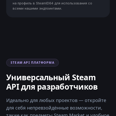
на профиль в SteamID64 для использования со
"sold24h"
: 
275
всеми нашими эндпоинтами.
"sold7d"
: 
2276
"sold30d"
: 
11897
"sold90d"
: 
35782
"soldtotal"
: 
65671
"hourstosold"
: 
1
"points"
: 
5037
"priceupdatedat"
"date"
: 
"2025-04-27 12:59:05.000000"
"timezone_type"
: 
3
"timezone"
: 
"UTC"
STEAM API ПЛАТФОРМА
"nametag"
: 
null
Универсальный Steam
"bordercolor"
: 
"9da1a9"
"color"
: 
"4b69ff"
API для разработчиков
"quality"
: 
"Normal"
"rarity"
: 
"Mil-Spec Grade"
Идеально для любых проектов — откройте
"image"
: 
"https://community.cloudflare.steams
"marketable"
: 
true
для себя непревзойдённые возможности,
"tradable"
: 
true
такие как предметы Steam Market и удобное