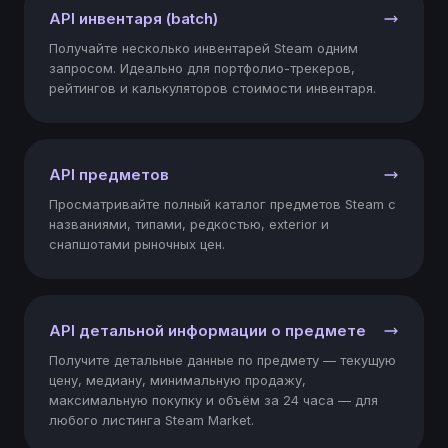
API инвентаря (batch)
"2025-04-25"
Получайте несколько инвентарей Steam одним
0.21
запросом. Идеально для портфолио-трекеров,
295
рейтингов и калькуляторов стоимости инвентаря.
"2025-04-24"
0.25
API предметов
310
Просматривайте полный каталог предметов Steam с
названиями, типами, редкостью, exterior и
снапшотами рыночных цен.
"2025-04-23"
0.23
245
API детальной информации о предмете
Получите детальные данные по предмету — текущую
"2025-04-22"
цену, медиану, минимальную продажу,
0.25
максимальную покупку и объём за 24 часа — для
329
любого листинга Steam Market.