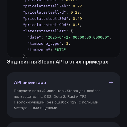
"pricelatestsell24h"
: 
0.22
"pricelatestsell7d"
: 
0.23
"pricelatestsell30d"
: 
0.49
"pricelatestsell90d"
: 
0.5
"lateststeamsellat"
"date"
: 
"2025-04-27 00:00:00.000000"
"timezone_type"
: 
3
"timezone"
: 
"UTC"
Эндпоинты Steam API в этих примерах
"latest10steamsales"
"2025-04-27"
0.22
API инвентаря
92
Получите полный инвентарь Steam для любого
пользователя в CS2, Dota 2, Rust и TF2.
Неблокирующий, без ошибок 429, с полными
"2025-04-26"
метаданными и ценами.
0.22
275