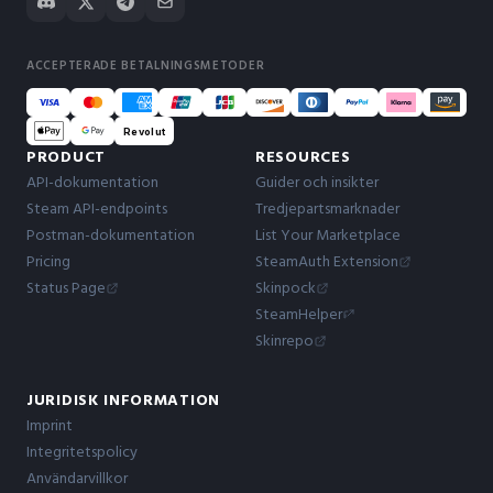
ACCEPTERADE BETALNINGSMETODER
Revolut
PRODUCT
RESOURCES
API-dokumentation
Guider och insikter
Steam API-endpoints
Tredjepartsmarknader
Postman-dokumentation
List Your Marketplace
Pricing
SteamAuth Extension
Status Page
Skinpock
SteamHelper
Skinrepo
JURIDISK INFORMATION
Imprint
Integritetspolicy
Användarvillkor