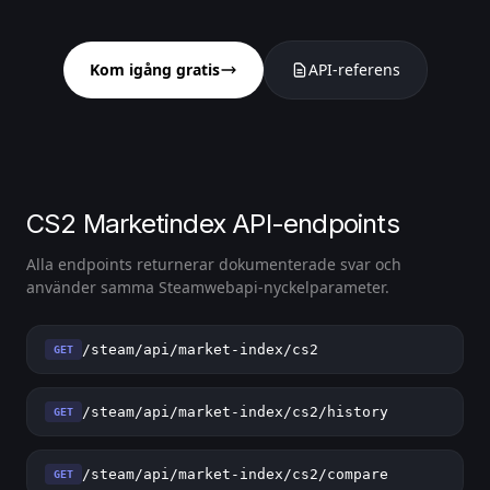
Kom igång gratis
API-referens
CS2 Marketindex API-endpoints
Alla endpoints returnerar dokumenterade svar och
använder samma Steamwebapi-nyckelparameter.
/steam/api/market-index/cs2
GET
/steam/api/market-index/cs2/history
GET
/steam/api/market-index/cs2/compare
GET