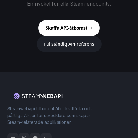
En nyckel för alla Steam-endpoints.
Skaffa API-åtkomst
Fullständig API-referens
Steamwebapi tillhandahåller kraftfulla och
pålitliga API:er för utvecklare som skapar
Steam-relaterade applikationer.