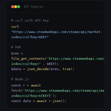
API-begäran
# curl with API key
curl
"https://www.steamwebapi.com/steam/api/market-
index/cs2?key=$KEY"
# PHP
$res
=
file_get_contents
(
'https://www.steamwebapi.com/ste
index/cs2?key='
.
$KEY
);
$data
=
json_decode
(
$res
,
true
);
# Node.js
const
r =
await
fetch(
`https://www.steamwebapi.com/steam/api/marke
index/cs2?key=${KEY}`
);
const
data =
await
r.
json
();