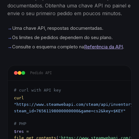
documentados. Obtenha uma chave API no painel e
envie o seu primeiro pedido em poucos minutos.
→
Uma chave API, respostas documentadas.
→
Os limites de pedidos dependem do seu plano.
→
Consulte o esquema completo na
Referência da API
.
Pedido API
# curl with API key
curl
"https://www.steamwebapi.com/steam/api/inventory?
steam_id=76561198000000000&game=cs2&key=$KEY"
# PHP
$res
=
file_get_contents
(
'https://www.steamwebapi.com/ste