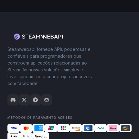
Steamwebapi fornece APIs poderosas e
confiáveis para programadores que
constroem aplicações relacionadas ao
Steam. As nossas soluções simples e
leves ajudam-no a criar projetos incríveis
com facilidade.
MÉTODOS DE PAGAMENTO ACEITES
Revolut