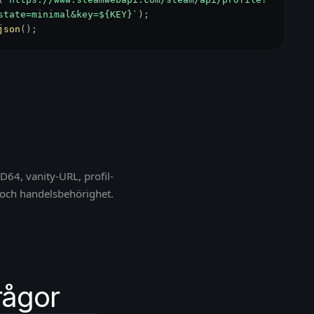
state=minimal&key=${KEY}`
);
json
();
D64, vanity-URL, profil-
 och handelsbehörighet.
rågor