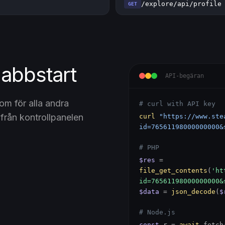
/explore/api/profile
GET
nabbstart
API-begäran
 för alla andra
# curl with API key
rån kontrollpanelen
curl
"https://www.ste
id=76561198000000000&
# PHP
$res
=
file_get_contents
(
'ht
id=76561198000000000&
$data
=
json_decode
(
$
# Node.js
const
r =
await
fetch