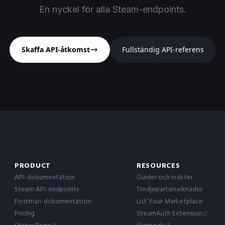
En nyckel för alla Steam-endpoints.
Skaffa API-åtkomst
Fullständig API-referens
PRODUCT
RESOURCES
API-dokumentation
Guider och insikter
Steam API-endpoints
Tredjepartsmarknader
Postman-dokumentation
List Your Marketplace
Pricing
SteamAuth Extension