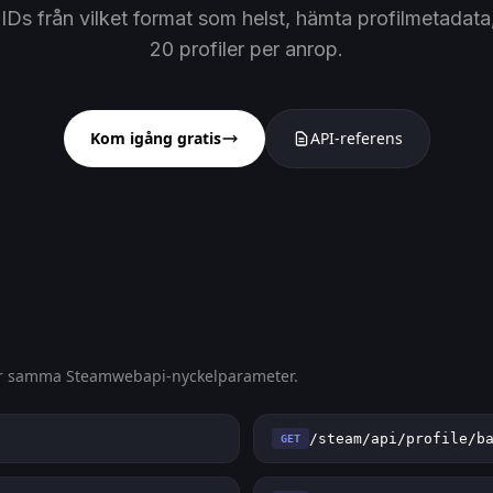
s från vilket format som helst, hämta profilmetadata,
20 profiler per anrop.
Kom igång gratis
API-referens
er samma Steamwebapi-nyckelparameter.
/steam/api/profile/b
GET