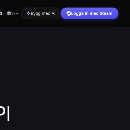
Bygg med AI
Logga in med Steam
SV
PI