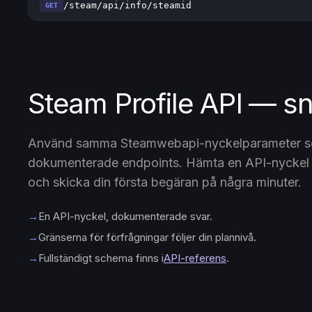
/steam/api/info/steamid
GET
Steam Profile API — s
Använd samma Steamwebapi-nyckelparameter som
dokumenterade endpoints. Hämta en API-nyckel f
och skicka din första begäran på några minuter.
→
En API-nyckel, dokumenterade svar.
→
Gränserna för förfrågningar följer din plannivå.
→
Fullständigt schema finns i
API-referens
.