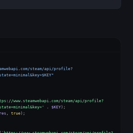
amwebapi.com/steam/api/profile?
state=minimal&key=$KEY"
tps://www.steamwebapi.com/steam/api/profile?
state=minimal&key='
.
$KEY
);
res
,
true
);
(
`https://www.steamwebapi.com/steam/api/profile?