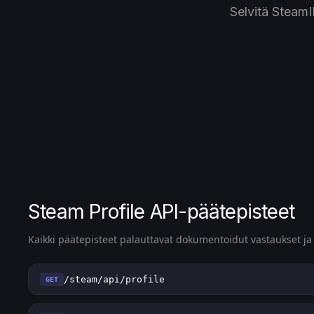
Selvitä SteamI
Steam Profile API-päätepisteet
Kaikki päätepisteet palauttavat dokumentoidut vastaukset 
/steam/api/profile
GET