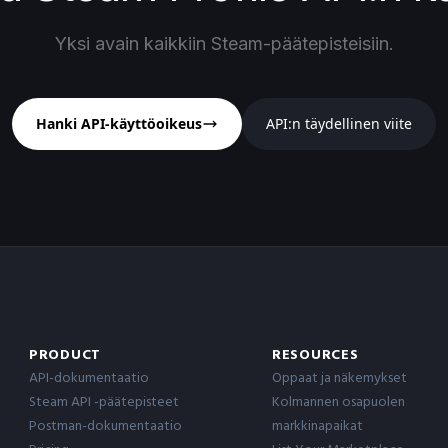
Yksi avain kaikkiin Steam-päätepisteisiin.
Hanki API-käyttöoikeus
API:n täydellinen viite
PRODUCT
RESOURCES
API-dokumentaatio
Oppaat ja näkemykset
Steam API -päätepisteet
Kolmannen osapuolen
Postman-dokumentaatio
markkinapaikat