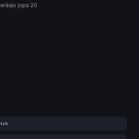
 eräajo jopa 20
atch