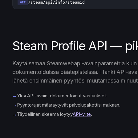
/steam/api/info/steamid
GET
Steam Profile API — pi
Käytä samaa Steamwebapi-avainparametria kuin 
dokumentoiduissa päätepisteissä. Hanki API-avain
lähetä ensimmäinen pyyntösi muutamassa minuut
→
Yksi API-avain, dokumentoidut vastaukset.
→
Pyyntörajat määräytyvät palvelupakettisi mukaan.
→
Täydellinen skeema löytyy
API-viite
.