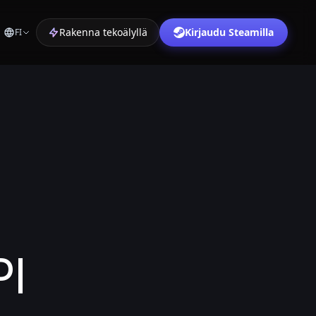
Rakenna tekoälyllä
Kirjaudu Steamilla
FI
PI