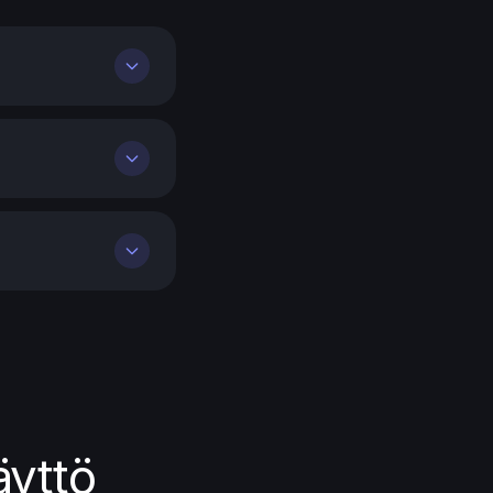
äyttö