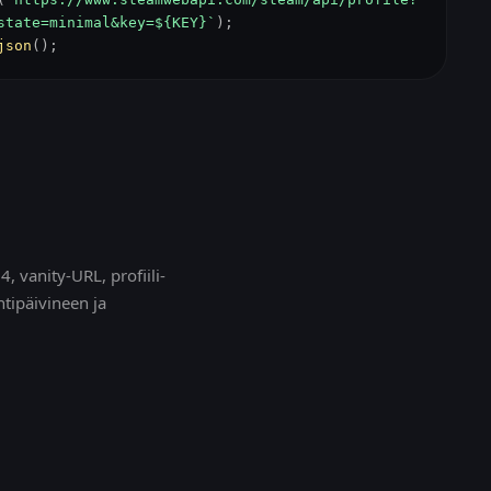
state=minimal&key=${KEY}`
);
json
();
 vanity-URL, profiili-
ntipäivineen ja