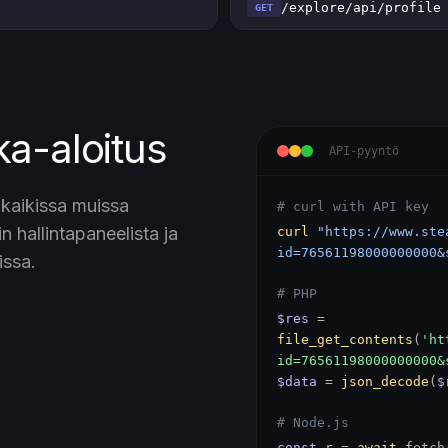
/explore/api/profile
GET
ka-aloitus
API-pyyntö
kaikissa muissa
# curl with API key
 hallintapaneelista ja
curl
"https://www.ste
id=76561198000000000&
issa.
# PHP
$res
=
file_get_contents
(
'ht
id=76561198000000000&
$data
=
json_decode
(
$
# Node.js
const
r =
await
fetch