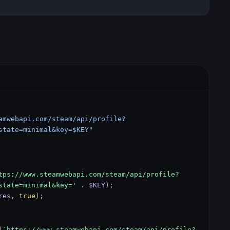
amwebapi.com/steam/api/profile?
state=minimal&key=$KEY"
tps://www.steamwebapi.com/steam/api/profile?
state=minimal&key='
.
$KEY
);
res
,
true
);
(
`https://www.steamwebapi.com/steam/api/profile?