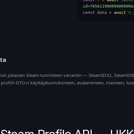
id=76561198000000000&
const
data =
await
r.
sta
isoi jokaisen Steam-tunnisteen variantin — SteamID32, SteamID64,
n profiili-DTO:n käyttäjätunnuksineen, avatareineen, maineen, luo