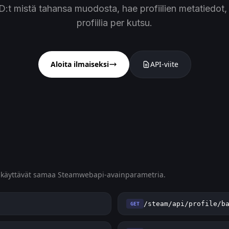
D:t mistä tahansa muodosta, hae profiilien metatiedot,
profiilia per kutsu.
Aloita ilmaiseksi
API-viite
ja käyttävät samaa Steamwebapi-avainparametria.
/steam/api/profile/b
GET