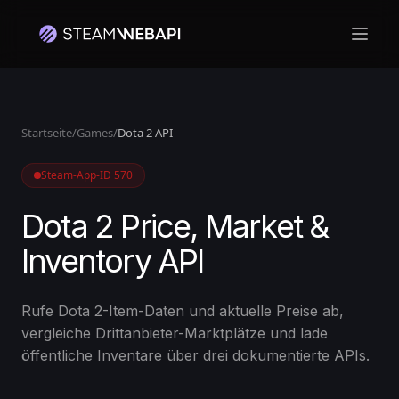
Haupt
Melden Sie sich mit Ihrem Steam-Konto an, um zu beginnen
Startseite
/
Games
/
Dota 2 API
Steam-App-ID 570
Dota 2 Price, Market &
Inventory API
Rufe Dota 2-Item-Daten und aktuelle Preise ab,
vergleiche Drittanbieter-Marktplätze und lade
öffentliche Inventare über drei dokumentierte APIs.