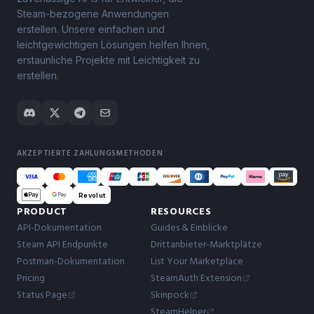
Steam-bezogene Anwendungen
erstellen. Unsere einfachen und
leichtgewichtigen Lösungen helfen Ihnen,
erstaunliche Projekte mit Leichtigkeit zu
erstellen.
AKZEPTIERTE ZAHLUNGSMETHODEN
Revolut
PRODUCT
RESOURCES
API-Dokumentation
Guides & Einblicke
Steam API Endpunkte
Drittanbieter-Marktplätze
Postman-Dokumentation
List Your Marketplace
Pricing
SteamAuth Extension
Status Page
Skinpock
SteamHelper