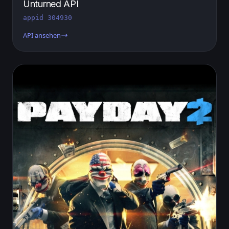
Unturned API
appid 304930
API ansehen