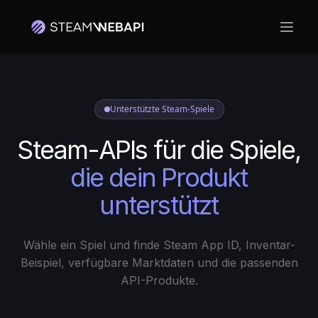
Haupt
Melden Sie sich mit Ihrem Steam-Konto an, um zu beginnen
Unterstützte Steam-Spiele
Steam-APIs für die Spiele,
die dein Produkt
unterstützt
Wähle ein Spiel und finde Steam App ID, Inventar-
Beispiel, verfügbare Marktdaten und die passenden
API-Produkte.