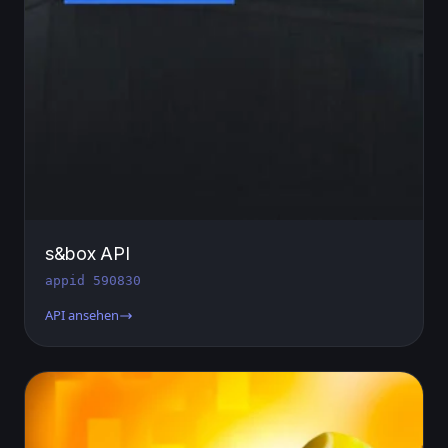
s&box API
appid 590830
API ansehen