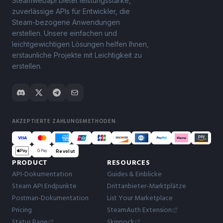
Steamwebapi bietet leistungsstarke,
zuverlässige APIs für Entwickler, die
Steam-bezogene Anwendungen
erstellen. Unsere einfachen und
leichtgewichtigen Lösungen helfen Ihnen,
erstaunliche Projekte mit Leichtigkeit zu
erstellen.
AKZEPTIERTE ZAHLUNGSMETHODEN
Revolut
PRODUCT
RESOURCES
API-Dokumentation
Guides & Einblicke
Steam API Endpunkte
Drittanbieter-Marktplätze
Postman-Dokumentation
List Your Marketplace
Pricing
SteamAuth Extension
Status Page
Skinpock