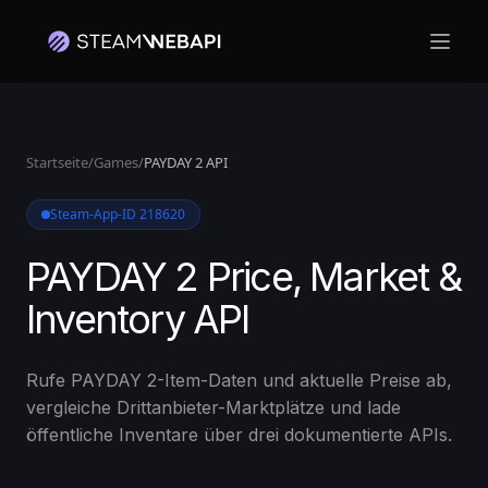
Haupt
Melden Sie sich mit Ihrem Steam-Konto an, um zu beginnen
Startseite
/
Games
/
PAYDAY 2 API
Steam-App-ID 218620
PAYDAY 2 Price, Market &
Inventory API
Rufe PAYDAY 2-Item-Daten und aktuelle Preise ab,
vergleiche Drittanbieter-Marktplätze und lade
öffentliche Inventare über drei dokumentierte APIs.