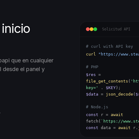
inicio
Solicitud API
# curl with API key
curl
"https://www.ste
api que en cualquier
# PHP
 desde el panel y
$res
=
file_get_contents
(
'ht
key='
.
$KEY
);
$data
=
json_decode
(
$
# Node.js
.
const
r =
await
fetch(
`https://www.st
const
data =
await
r.