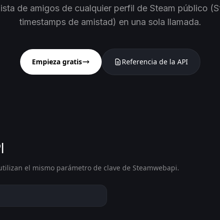
lista de amigos de cualquier perfil de Steam público 
timestamps de amistad) en una sola llamada.
Empieza gratis
Referencia de la API
I
tilizan el mismo parámetro de clave de Steamwebapi.