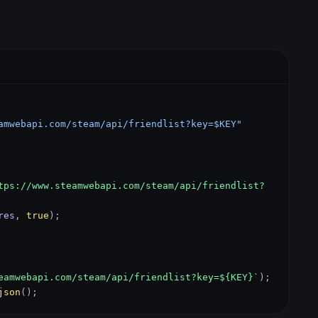
amwebapi.com/steam/api/friendlist?key=$KEY"
tps://www.steamwebapi.com/steam/api/friendlist?
res
,
true
);
eamwebapi.com/steam/api/friendlist?key=${KEY}`
);
json
();