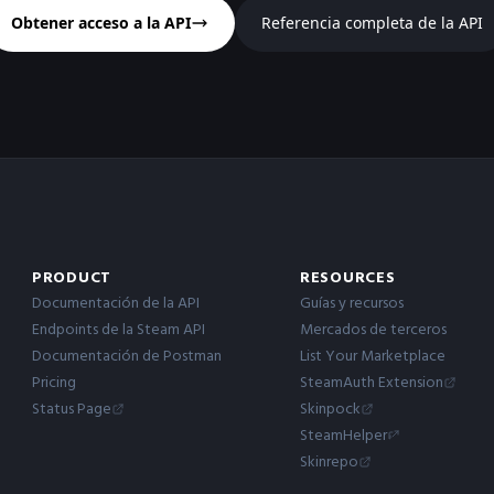
Obtener acceso a la API
Referencia completa de la API
PRODUCT
RESOURCES
Documentación de la API
Guías y recursos
Endpoints de la Steam API
Mercados de terceros
Documentación de Postman
List Your Marketplace
Pricing
SteamAuth Extension
Status Page
Skinpock
SteamHelper
Skinrepo