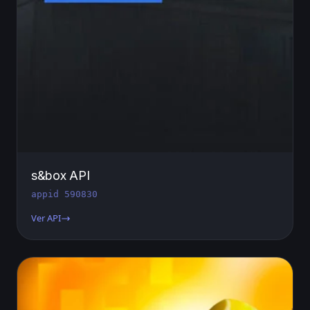
s&box API
appid 590830
Ver API