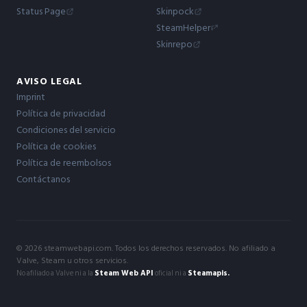
Status Page
Skinpock
SteamHelper
Skinrepo
AVISO LEGAL
Imprint
Política de privacidad
Condiciones del servicio
Política de cookies
Política de reembolsos
Contáctanos
© 2026 steamwebapi.com. Todos los derechos reservados. No afiliado a
Valve, Steam u otros servicios.
No afiliado a Valve ni a la
Steam Web API
oficial ni a
Steamapis.