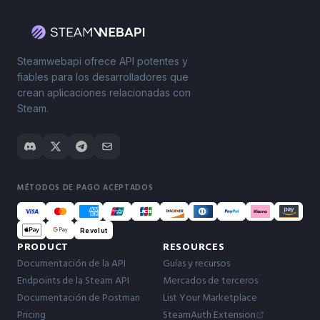
Steamwebapi ofrece API potentes y
fiables para los desarrolladores que
crean aplicaciones relacionadas con
Steam.
MÉTODOS DE PAGO ACEPTADOS
Revolut
PRODUCT
RESOURCES
Documentación de la API
Guías y recursos
Endpoints de la Steam API
Mercados de terceros
Documentación de Postman
List Your Marketplace
Pricing
SteamAuth Extension