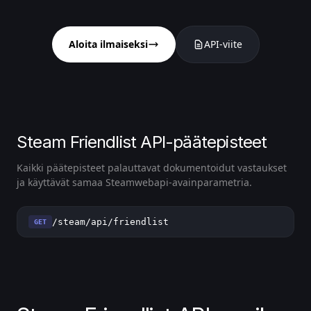
Aloita ilmaiseksi
API-viite
Steam Friendlist API-päätepisteet
Kaikki päätepisteet palauttavat dokumentoidut vastaukset
ja käyttävät samaa Steamwebapi-avainparametria.
/steam/api/friendlist
GET