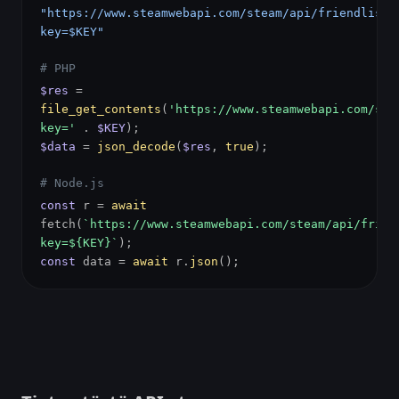
"https://www.steamwebapi.com/steam/api/friendlist?
key=$KEY"
# PHP
$res
=
file_get_contents
(
'https://www.steamwebapi.com/ste
key='
.
$KEY
);
$data
=
json_decode
(
$res
,
true
);
# Node.js
const
r =
await
fetch(
`https://www.steamwebapi.com/steam/api/frien
key=${KEY}`
);
const
data =
await
r.
json
();