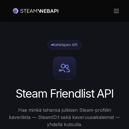
Avaa 
Kehittäjien API
Steam Friendlist API
Hae minkä tahansa julkisen Steam-profiilin
kaverilista — SteamID:t sekä kaveruusaikaleimat —
yhdellä kutsulla.