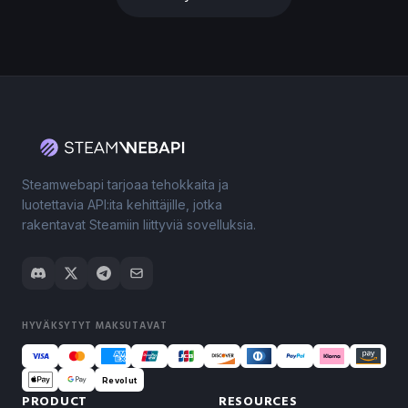
Steamwebapi tarjoaa tehokkaita ja
luotettavia API:ita kehittäjille, jotka
rakentavat Steamiin liittyviä sovelluksia.
HYVÄKSYTYT MAKSUTAVAT
Revolut
PRODUCT
RESOURCES