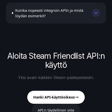
Kuinka nopeasti integroin APIn ja mistä
löydän esimerkit?
Aloita Steam Friendlist API:n
käyttö
Yksi avain kaikkiin Steam-päätepisteisiin.
Hanki API-käyttöoikeus
API:n täydellinen viite