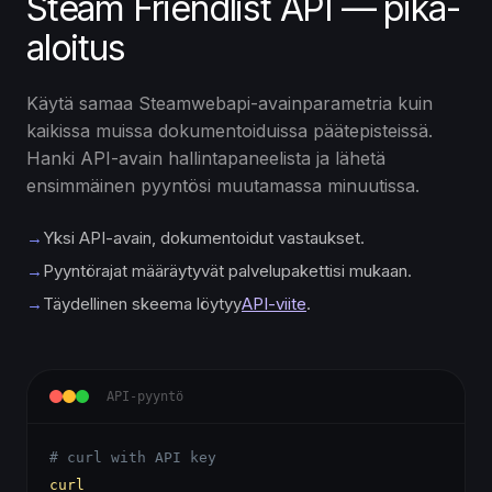
Steam Friendlist API — pika-
aloitus
Käytä samaa Steamwebapi-avainparametria kuin
kaikissa muissa dokumentoiduissa päätepisteissä.
Hanki API-avain hallintapaneelista ja lähetä
ensimmäinen pyyntösi muutamassa minuutissa.
→
Yksi API-avain, dokumentoidut vastaukset.
→
Pyyntörajat määräytyvät palvelupakettisi mukaan.
→
Täydellinen skeema löytyy
API-viite
.
API-pyyntö
# curl with API key
curl