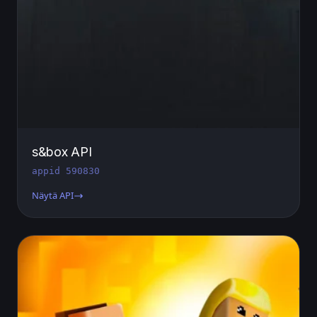
s&box API
appid 590830
Näytä API