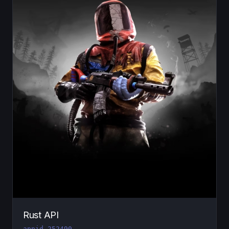
Rust API
appid 252490