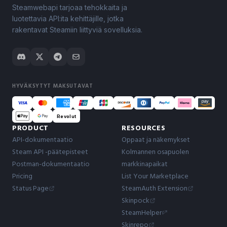
Steamwebapi tarjoaa tehokkaita ja
luotettavia API:ita kehittäjille, jotka
rakentavat Steamiin liittyviä sovelluksia.
HYVÄKSYTYT MAKSUTAVAT
Revolut
PRODUCT
RESOURCES
API-dokumentaatio
Oppaat ja näkemykset
Steam API -päätepisteet
Kolmannen osapuolen
Postman-dokumentaatio
markkinapaikat
Pricing
List Your Marketplace
Status Page
SteamAuth Extension
Skinpock
SteamHelper
Skinrepo