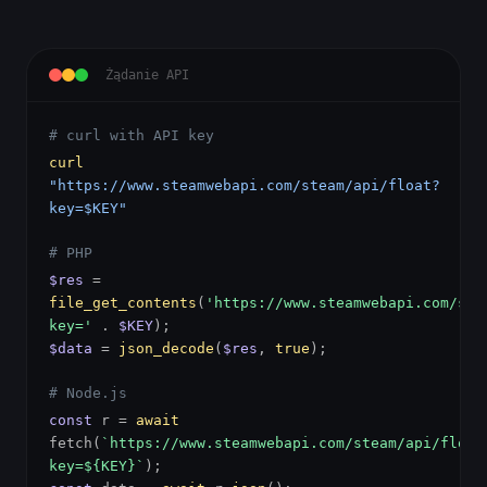
Żądanie API
# curl with API key
curl
"https://www.steamwebapi.com/steam/api/float?
key=$KEY"
# PHP
$res
=
file_get_contents
(
'https://www.steamwebapi.com/ste
key='
.
$KEY
);
$data
=
json_decode
(
$res
,
true
);
# Node.js
const
r =
await
fetch(
`https://www.steamwebapi.com/steam/api/float
key=${KEY}`
);