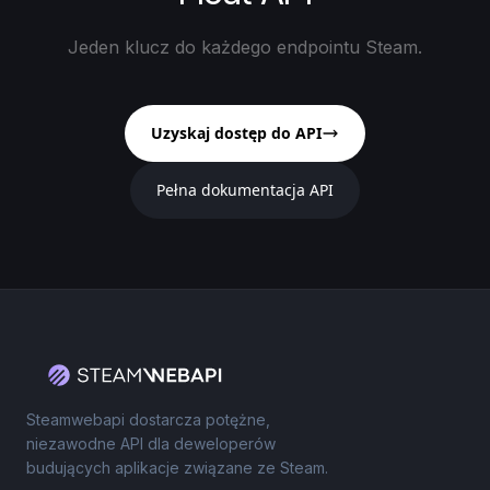
Jeden klucz do każdego endpointu Steam.
Uzyskaj dostęp do API
Pełna dokumentacja API
Steamwebapi dostarcza potężne,
niezawodne API dla deweloperów
budujących aplikacje związane ze Steam.