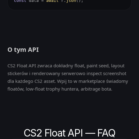
const
data =
await
r.
json
();
O tym API
CS2 Float API zwraca dokładny float, paint seed, layout
stickerów i renderowany serwerowo inspect screenshot
dla każdego CS2 asset. Wpij to w marketplace świadomy
floatów, low-float trophy huntera, arbitrage bota.
CS2 Float API — FAQ