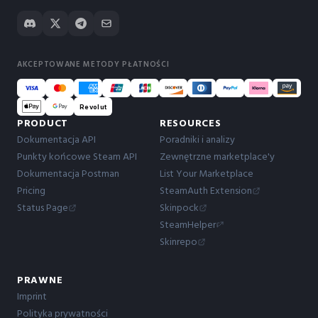
AKCEPTOWANE METODY PŁATNOŚCI
Revolut
PRODUCT
RESOURCES
Dokumentacja API
Poradniki i analizy
Punkty końcowe Steam API
Zewnętrzne marketplace'y
Dokumentacja Postman
List Your Marketplace
Pricing
SteamAuth Extension
Status Page
Skinpock
SteamHelper
Skinrepo
PRAWNE
Imprint
Polityka prywatności