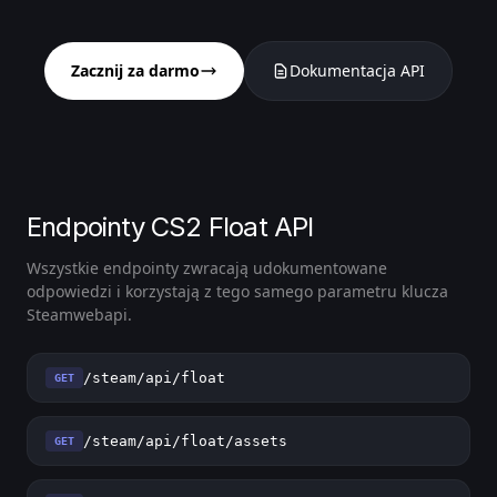
Zacznij za darmo
Dokumentacja API
Endpointy CS2 Float API
Wszystkie endpointy zwracają udokumentowane
odpowiedzi i korzystają z tego samego parametru klucza
Steamwebapi.
/steam/api/float
GET
/steam/api/float/assets
GET