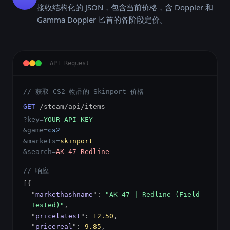
接收结构化的 JSON，包含当前价格，含 Doppler 和
Gamma Doppler 匕首的各阶段定价。
API Request
// 获取 CS2 物品的 Skinport 价格
GET
/steam/api/items
?key=
YOUR_API_KEY
&game=
cs2
&markets=
skinport
&search=
AK-47 Redline
// 响应
[{
"
markethashname
":
"AK-47 | Redline (Field-
Tested)"
,
"
pricelatest
":
12.50
,
"
pricereal
":
9.85
,