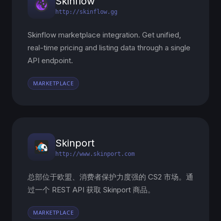
Skinflow
http://skinflow.gg
Skinflow marketplace integration. Get unified,
real-time pricing and listing data through a single
API endpoint.
MARKETPLACE
Skinport
http://www.skinport.com
总部位于欧盟、消费者保护力度强的 CS2 市场。通
过一个 REST API 获取 Skinport 商品。
MARKETPLACE