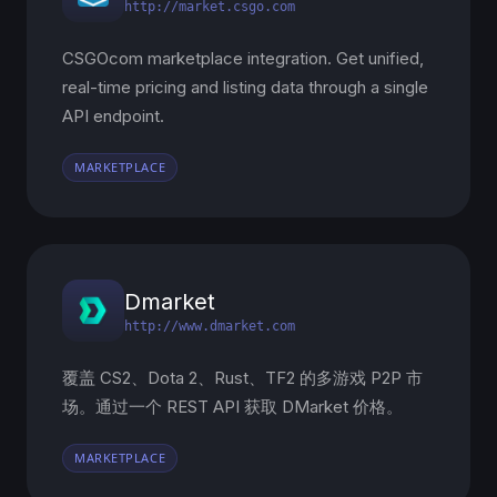
http://market.csgo.com
CSGOcom marketplace integration. Get unified,
real-time pricing and listing data through a single
API endpoint.
MARKETPLACE
Dmarket
http://www.dmarket.com
覆盖 CS2、Dota 2、Rust、TF2 的多游戏 P2P 市
场。通过一个 REST API 获取 DMarket 价格。
MARKETPLACE