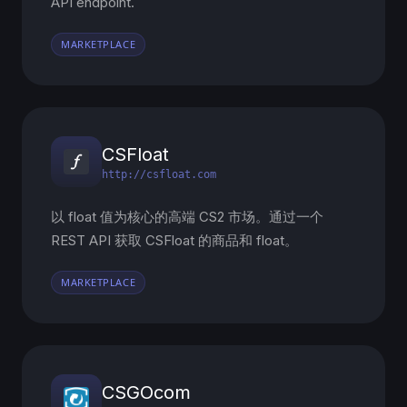
API endpoint.
MARKETPLACE
CSFloat
http://csfloat.com
以 float 值为核心的高端 CS2 市场。通过一个
REST API 获取 CSFloat 的商品和 float。
MARKETPLACE
CSGOcom