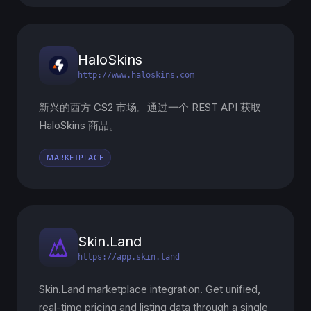
HaloSkins
http://www.haloskins.com
新兴的西方 CS2 市场。通过一个 REST API 获取
HaloSkins 商品。
MARKETPLACE
Skin.Land
https://app.skin.land
Skin.Land marketplace integration. Get unified,
real-time pricing and listing data through a single