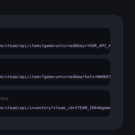
om/steam/api/items?game=unturned&key=YOUR_API_KEY'
om/steam/api/items?game=unturned&markets=MARKET_IDENT&ke
ntory
om/steam/api/inventory?steam_id=STEAM_ID64&game=unturned