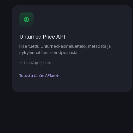
Unturned Price API
Hae tuettu Unturned-esineluettelo, metadata ja
nykyhinnat Items-endpointista.
/steam/api/items
Tutustu tähän API:in
→