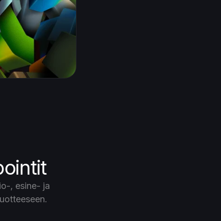
ointit
-, esine- ja
tuotteeseen.