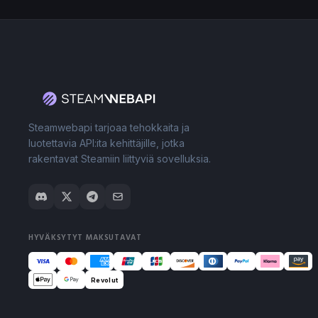
Steamwebapi tarjoaa tehokkaita ja
luotettavia API:ita kehittäjille, jotka
rakentavat Steamiin liittyviä sovelluksia.
HYVÄKSYTYT MAKSUTAVAT
Revolut