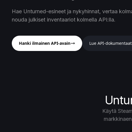
Hae Unturned-esineet ja nykyhinnat, vertaa kolm
nouda julkiset inventaariot kolmella API:lla.
Hanki ilmainen API-avain
Lue API-dokumentaat
Untur
Käytä Steam
markkinaend