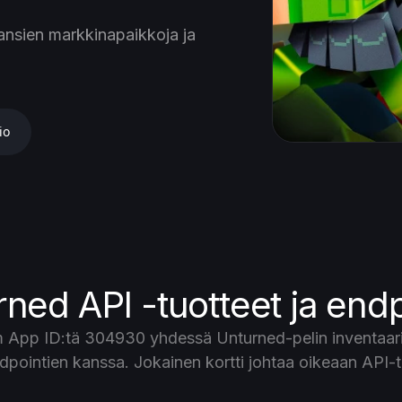
ansien markkinapaikkoja ja
io
ned API -tuotteet ja endp
 App ID:tä 304930 yhdessä Unturned-pelin inventaario
pointien kanssa. Jokainen kortti johtaa oikeaan API-