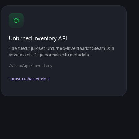
Unturned Inventory API
Hae tuetut julkiset Unturned-inventaariot SteamID:llä
sekä asset-ID:t ja normalisoitu metadata.
/steam/api/inventory
Tutustu tähän API:in
→