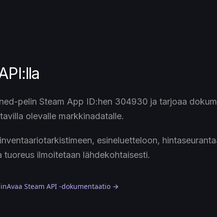
PI:lla
ed-pelin Steam App ID:hen 304930 ja tarjoaa dokume
atavilla olevalle markkinadatalle.
nventaariotarkistimeen, esineluetteloon, hintaseurant
a tuoreus ilmoitetaan lähdekohtaisesti.
hin
Avaa Steam API -dokumentaatio →