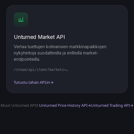
Unturned Market API
Vertaa tuettujen kolmansien markkinapaikkojen
nykyhintoja suodattimilla ja erillisillä market-
endpointeilla.
/steam/api/items?markets=…
Tutustu tähän API:in
→
Muut Unturned API:t:
Unturned Price History API
→
Unturned Trading API
→