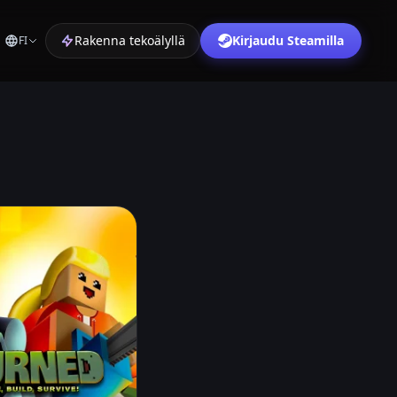
Rakenna tekoälyllä
Kirjaudu Steamilla
FI