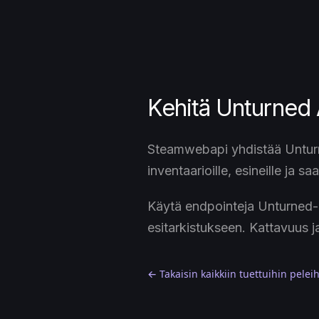
Kehitä Unturned A
Steamwebapi yhdistää Unturn
inventaarioille, esineille ja sa
Käytä endpointeja Unturned-i
esitarkistukseen. Kattavuus j
← Takaisin kaikkiin tuettuihin pelei