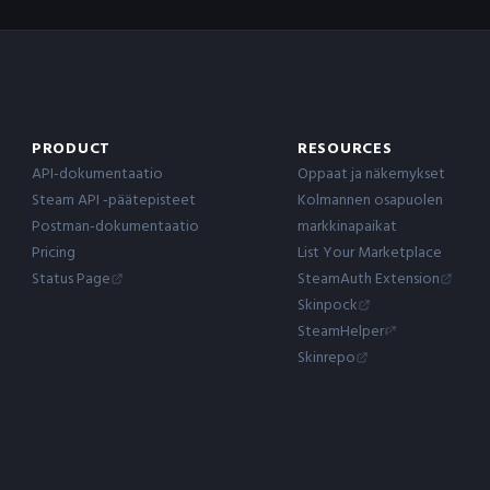
PRODUCT
RESOURCES
API-dokumentaatio
Oppaat ja näkemykset
Steam API -päätepisteet
Kolmannen osapuolen
Postman-dokumentaatio
markkinapaikat
Pricing
List Your Marketplace
Status Page
SteamAuth Extension
Skinpock
SteamHelper
Skinrepo