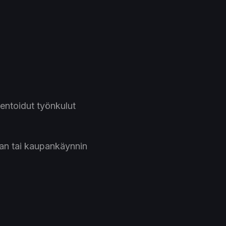
ntoidut työnkulut
aan tai kaupankäynnin