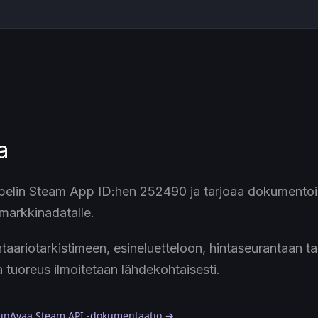
a
lin Steam App ID:hen 252490 ja tarjoaa dokumentoidut
e markkinadatalle.
taariotarkistimeen, esineluetteloon, hintaseurantaan t
a tuoreus ilmoitetaan lähdekohtaisesti.
hin
Avaa Steam API -dokumentaatio →