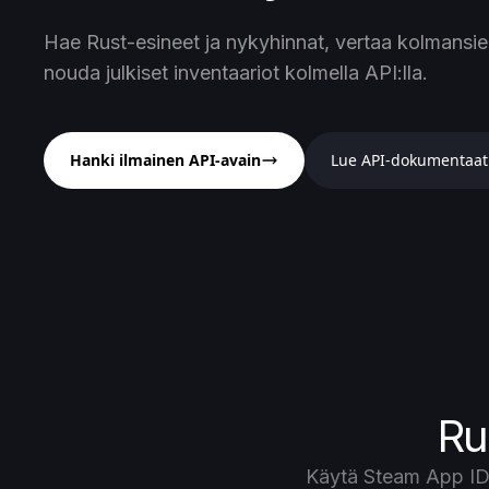
Hae Rust-esineet ja nykyhinnat, vertaa kolmansie
nouda julkiset inventaariot kolmella API:lla.
Hanki ilmainen API-avain
Lue API-dokumentaat
Ru
Käytä Steam App ID: