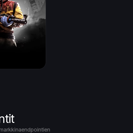
tit
 markkinaendpointien