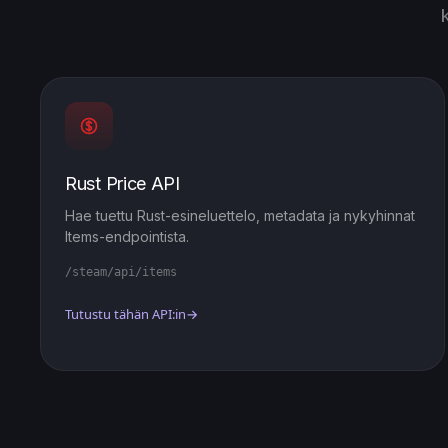
Rust Price API
Hae tuettu Rust-esineluettelo, metadata ja nykyhinnat
Items-endpointista.
/steam/api/items
Tutustu tähän API:in
→