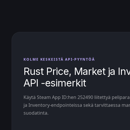
KOLME KESKEISTÄ API-PYYNTÖÄ
Rust Price, Market ja In
API -esimerkit
Käytä Steam App ID:hen 252490 liitettyä pelipar
ja Inventory-endpointeissa sekä tarvittaessa ma
suodatinta.