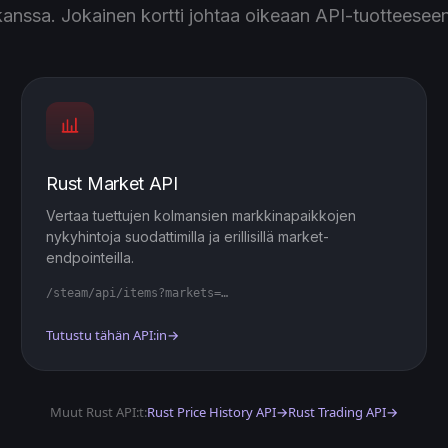
kanssa. Jokainen kortti johtaa oikeaan API-tuotteeseen
Rust Market API
Vertaa tuettujen kolmansien markkinapaikkojen
nykyhintoja suodattimilla ja erillisillä market-
endpointeilla.
/steam/api/items?markets=…
Tutustu tähän API:in
→
Muut Rust API:t:
Rust Price History API
→
Rust Trading API
→