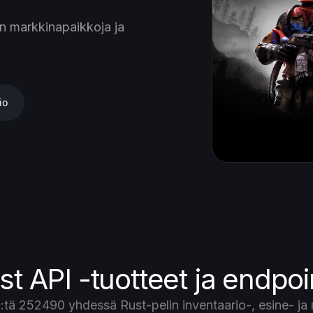
n markkinapaikkoja ja
io
st API -tuotteet ja endpoin
tä 252490 yhdessä Rust-pelin inventaario-, esine- ja