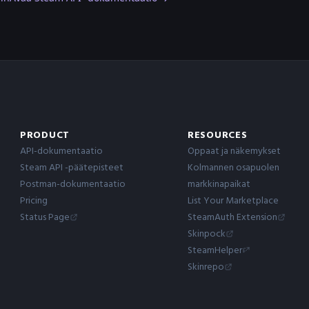
PRODUCT
RESOURCES
API-dokumentaatio
Oppaat ja näkemykset
Steam API -päätepisteet
Kolmannen osapuolen
Postman-dokumentaatio
markkinapaikat
Pricing
List Your Marketplace
Status Page
SteamAuth Extension
Skinpock
SteamHelper
Skinrepo