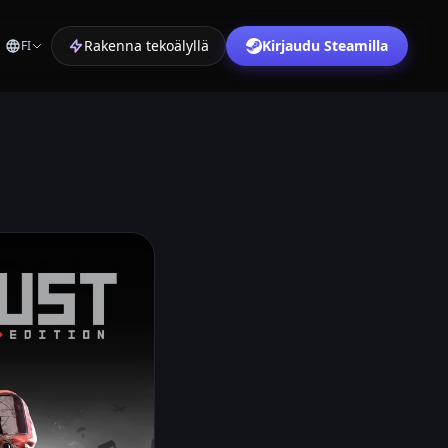
Rakenna tekoälyllä
Kirjaudu Steamilla
FI