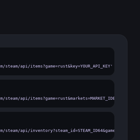
om/steam/api/items?game=rust&key=YOUR_API_KEY'
om/steam/api/items?game=rust&markets=MARKET_IDENT&key=YO
om/steam/api/inventory?steam_id=STEAM_ID64&game=rust&key