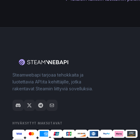
Steamwebapi tarjoaa tehokkaita ja
luotettavia API:ita kehittäjille, jotka
rakentavat Steamiin liittyviä sovelluksia.
HYVÄKSYTYT MAKSUTAVAT