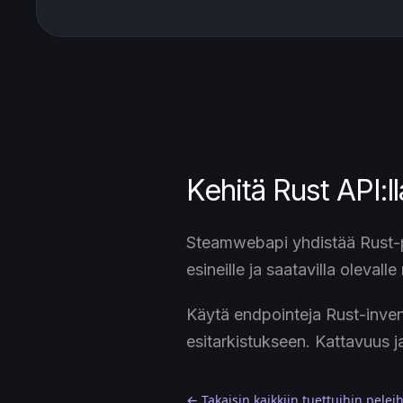
Kehitä Rust API:ll
Steamwebapi yhdistää Rust-pe
esineille ja saatavilla olevall
Käytä endpointeja Rust-inven
esitarkistukseen. Kattavuus j
← Takaisin kaikkiin tuettuihin pelei