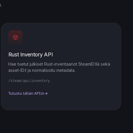
.
Rust Inventory API
Hae tuetut julkiset Rust-inventaariot SteamID:llä sekä
asset-ID:t ja normalisoitu metadata.
/steam/api/inventory
Tutustu tähän API:in
→