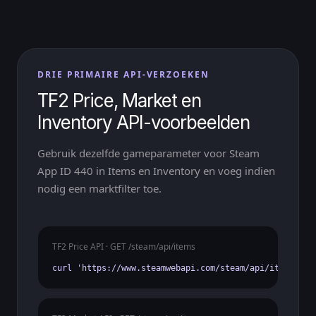
DRIE PRIMAIRE API-VERZOEKEN
TF2 Price, Market en
Inventory API-voorbeelden
Gebruik dezelfde gameparameter voor Steam
App ID 440 in Items en Inventory en voeg indien
nodig een marktfilter toe.
TF2 Price API · GET /steam/api/items
curl 'https://www.steamwebapi.com/steam/api/items?gam