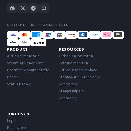
GEACCEPTEERDE BETAALMETHODEN
Revolut
PRODUCT
RESOURCES
API-documentatie
Gidsen en inzichten
Steam API-endpoints
Externe markten
Postman-documentatie
List Your Marketplace
Pricing
SteamAuth Extension
Status Page
Skinpock
SteamHelper
Skinrepo
JURIDISCH
Imprint
Privacybeleid