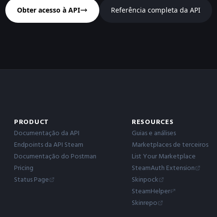
Obter acesso à API
Referência completa da API
PRODUCT
RESOURCES
Documentação da API
Guias e análises
Endpoints da API Steam
Marketplaces de terceiros
Documentação do Postman
List Your Marketplace
Pricing
SteamAuth Extension
Status Page
Skinpock
SteamHelper
Skinrepo