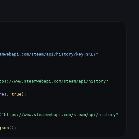
amwebapi.com/steam/api/history?key=$KEY"
tps://www.steamwebapi.com/steam/api/history?
res
,
true
);
(
`https://www.steamwebapi.com/steam/api/history?
json
();