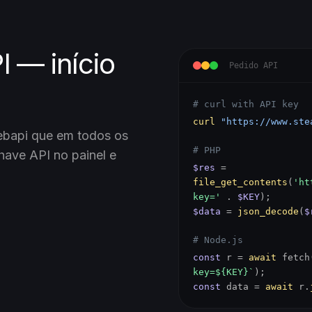
I — início
Pedido API
# curl with API key
curl
"https://www.ste
ebapi que em todos os
# PHP
ave API no painel e
$res
=
file_get_contents
(
'ht
key='
.
$KEY
);
$data
=
json_decode
(
$
# Node.js
const
r =
await
fetch
key=${KEY}`
);
const
data =
await
r.