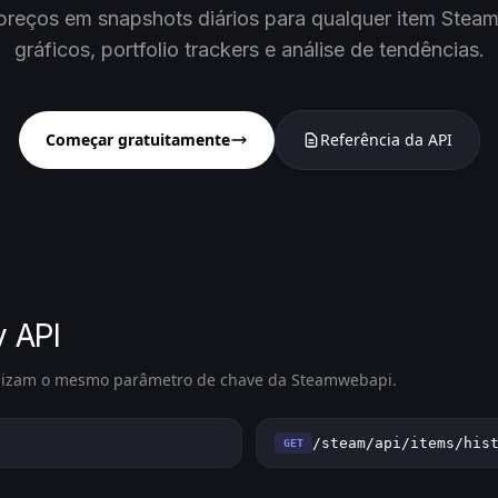
 preços em snapshots diários para qualquer item Steam
gráficos, portfolio trackers e análise de tendências.
Começar gratuitamente
Referência da API
y API
ilizam o mesmo parâmetro de chave da Steamwebapi.
/steam/api/items/his
GET