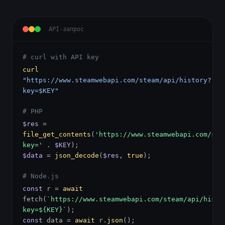
API-запрос
# curl with API key
curl
"https://www.steamwebapi.com/steam/api/history?
key=$KEY"
# PHP
$res
=
file_get_contents
(
'https://www.steamwebapi.com/ste
key='
.
$KEY
);
$data
=
json_decode
(
$res
,
true
);
# Node.js
const
r =
await
fetch(
`https://www.steamwebapi.com/steam/api/histo
key=${KEY}`
);
const
data =
await
r.
json
();