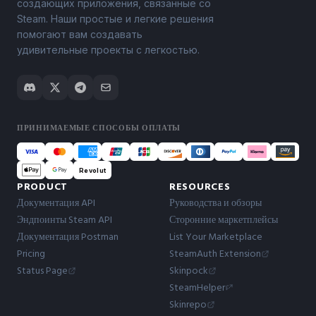
создающих приложения, связанные со
Steam. Наши простые и легкие решения
помогают вам создавать
удивительные проекты с легкостью.
ПРИНИМАЕМЫЕ СПОСОБЫ ОПЛАТЫ
Revolut
PRODUCT
RESOURCES
Документация API
Руководства и обзоры
Эндпоинты Steam API
Сторонние маркетплейсы
Документация Postman
List Your Marketplace
Pricing
SteamAuth Extension
Status Page
Skinpock
SteamHelper
Skinrepo