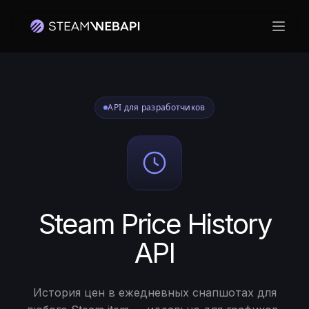
Откр
API для разработчиков
Steam Price History
API
История цен в ежедневных снапшотах для