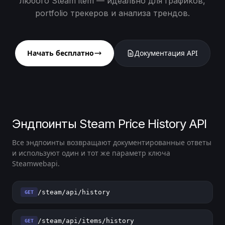
любого Steam item — идеально для графиков,
portfolio трекеров и анализа трендов.
Начать бесплатно
Документация API
Эндпоинты Steam Price History API
Все эндпоинты возвращают документированные ответы
и используют один и тот же параметр ключа
Steamwebapi.
/steam/api/history
GET
/steam/api/items/history
GET