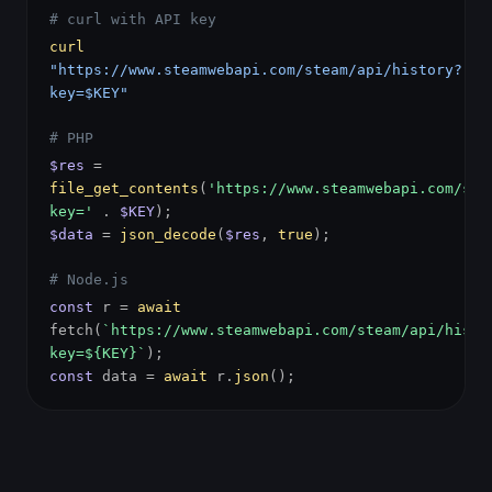
# curl with API key
curl
"https://www.steamwebapi.com/steam/api/history?
key=$KEY"
# PHP
$res
=
file_get_contents
(
'https://www.steamwebapi.com/ste
key='
.
$KEY
);
$data
=
json_decode
(
$res
,
true
);
# Node.js
const
r =
await
fetch(
`https://www.steamwebapi.com/steam/api/histo
key=${KEY}`
);
const
data =
await
r.
json
();