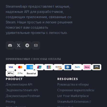
Steamwebapi предоставляет мощные,
надежные API для разработчиков,
создающих приложения, связанные со
Steam. Наши простые и легкие решения
помогают вам создавать
удивительные проекты с легкостью.
ПРИНИМАЕМЫЕ СПОСОБЫ ОПЛАТЫ
Revolut
PRODUCT
RESOURCES
Документация API
Руководства и обзоры
Эндпоинты Steam API
Сторонние маркетплейсы
Документация Postman
List Your Marketplace
Pricing
SteamAuth Extension