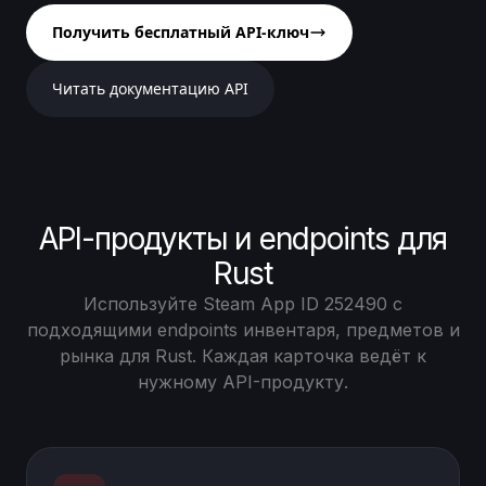
Получить бесплатный API-ключ
Читать документацию API
API-продукты и endpoints для
Rust
Используйте Steam App ID 252490 с
подходящими endpoints инвентаря, предметов и
рынка для Rust. Каждая карточка ведёт к
нужному API-продукту.