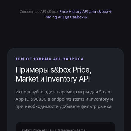
Связанные API s&box:
Price History API для s&box
→
Trading API для s&box
→
ТРИ ОСНОВНЫХ API-ЗАПРОСА
Примеры s&box Price,
Market и Inventory API
Используйте один параметр игры для Steam
App ID 590830 в endpoints Items и Inventory и
при необходимости добавьте фильтр рынка.
s&box Price API · GET /steam/api/items