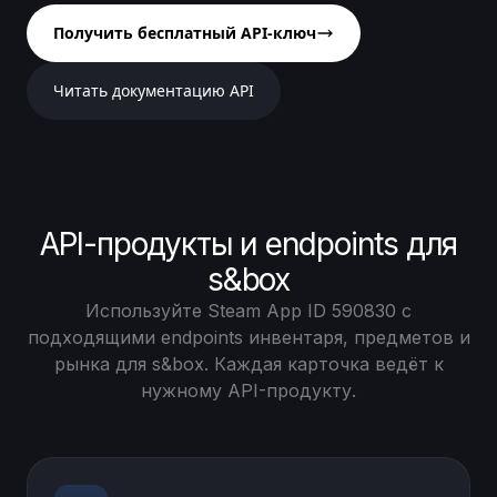
Получить бесплатный API-ключ
Читать документацию API
API-продукты и endpoints для
s&box
Используйте Steam App ID 590830 с
подходящими endpoints инвентаря, предметов и
рынка для s&box. Каждая карточка ведёт к
нужному API-продукту.