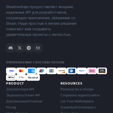
Steamwebapi предоставляет мощные,
надежные API для разработчиков,
создающих приложения, связанные со
Steam. Наши простые и легкие решения
помогают вам создавать
удивительные проекты с легкостью.
ПРИНИМАЕМЫЕ СПОСОБЫ ОПЛАТЫ
Revolut
PRODUCT
RESOURCES
Документация API
Руководства и обзоры
Эндпоинты Steam API
Сторонние маркетплейсы
Документация Postman
List Your Marketplace
Pricing
SteamAuth Extension