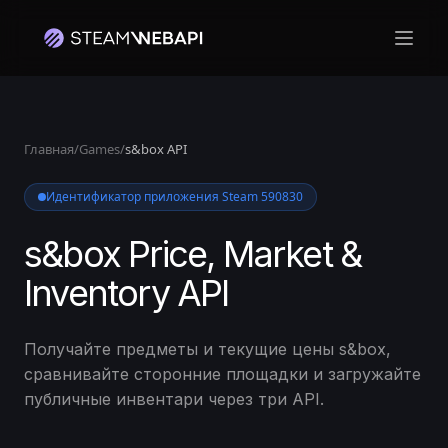
Откр
Главная
/
Games
/
s&box API
Идентификатор приложения Steam 590830
s&box Price, Market &
Inventory API
Получайте предметы и текущие цены s&box,
сравнивайте сторонние площадки и загружайте
публичные инвентари через три API.